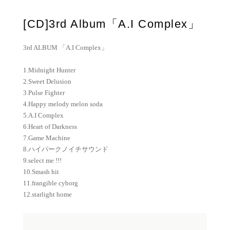
[CD]3rd Album「A.I Complex」
3rd ALBUM 「A.I Complex」
1.Midnight Hunter
2.Sweet Delusion
3.Pulse Fighter
4.Happy melody melon soda
5.A.I Complex
6.Heart of Darkness
7.Game Machine
8.ハイパークノイチサウンド
9.select me !!!
10.Smash hit
11.frangible cyborg
12.starlight home